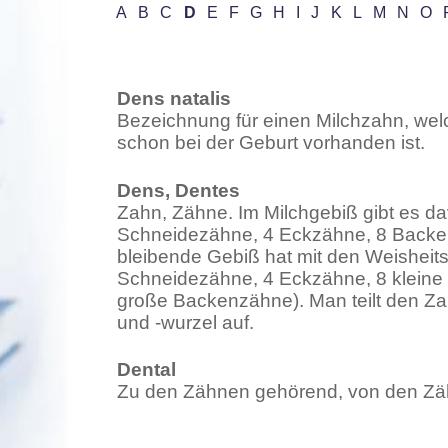
A
B
C
D
E
F
G
H
I
J
K
L
M
N
O
Dens natalis
Bezeichnung für einen Milchzahn, welch
schon bei der Geburt vorhanden ist.
Dens, Dentes
Zahn, Zähne. Im Milchgebiß gibt es da
Schneidezähne, 4 Eckzähne, 8 Backe
bleibende Gebiß hat mit den Weisheit
Schneidezähne, 4 Eckzähne, 8 klein
große Backenzähne). Man teilt den Za
und -wurzel auf.
Dental
Zu den Zähnen gehörend, von den Z